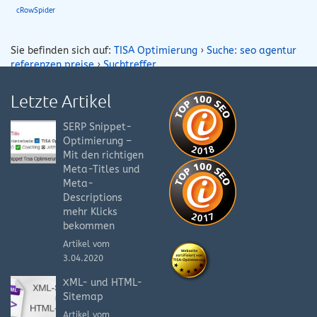
cRowSpider
Sie befinden sich auf:
TISA Optimierung
›
Suche: seo agentur
referenzen preise
›
Suchtreffer
Letzte Artikel
SERP Snippet-
Optimierung –
Mit den richtigen
Meta-Titles und
Meta-
Descriptions
mehr Klicks
bekommen
Artikel vom
3.04.2020
XML- und HTML-
Sitemap
Artikel vom