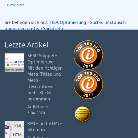
cRowSpider
Sie befinden sich auf:
TISA Optimierung
›
Suche: linktausch
anmelden gratis
›
Suchtreffer
Letzte Artikel
SERP Snippet-
Optimierung –
Mit den richtigen
Meta-Titles und
Meta-
Descriptions
mehr Klicks
bekommen
Artikel vom
3.04.2020
XML- und HTML-
Sitemap
Artikel vom