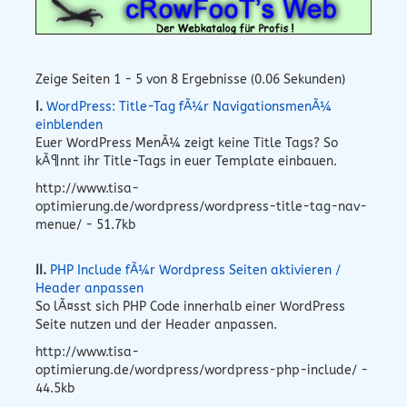
Zeige Seiten 1 - 5 von 8 Ergebnisse (0.06 Sekunden)
I.
WordPress: Title-Tag fÃ¼r NavigationsmenÃ¼
einblenden
Euer WordPress MenÃ¼ zeigt keine Title Tags? So
kÃ¶nnt ihr Title-Tags in euer Template einbauen.
http://www.tisa-
optimierung.de/wordpress/wordpress-title-tag-nav-
menue/ - 51.7kb
II.
PHP Include fÃ¼r Wordpress Seiten aktivieren /
Header anpassen
So lÃ¤sst sich PHP Code innerhalb einer WordPress
Seite nutzen und der Header anpassen.
http://www.tisa-
optimierung.de/wordpress/wordpress-php-include/ -
44.5kb