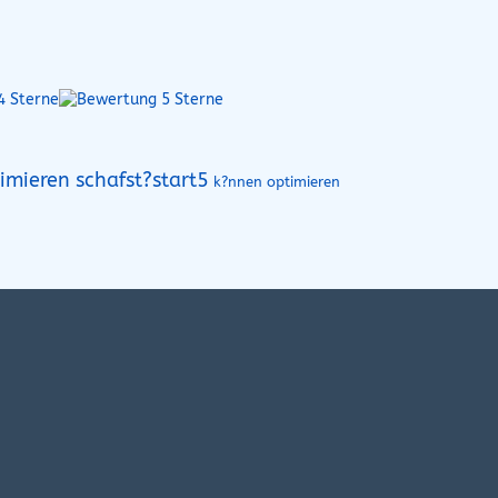
imieren schafst?start5
k?nnen optimieren