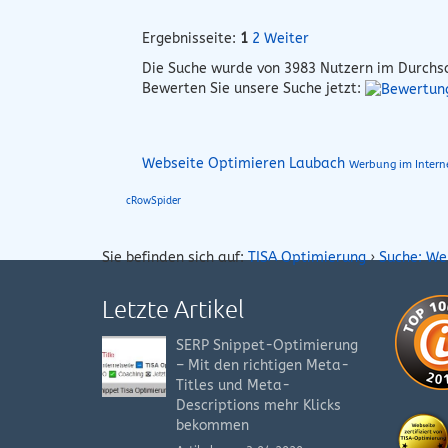
Ergebnisseite:
1
2
Weiter
Die Suche wurde von
3983
Nutzern im Durchsc
Bewerten Sie unsere Suche jetzt:
Webseite Optimieren Laubach
Werbung im Inter
cRowSpider
Sie befinden sich auf:
TISA Optimierung
›
Suche: W
Letzte Artikel
SERP Snippet-Optimierung
– Mit den richtigen Meta-
Titles und Meta-
Descriptions mehr Klicks
bekommen