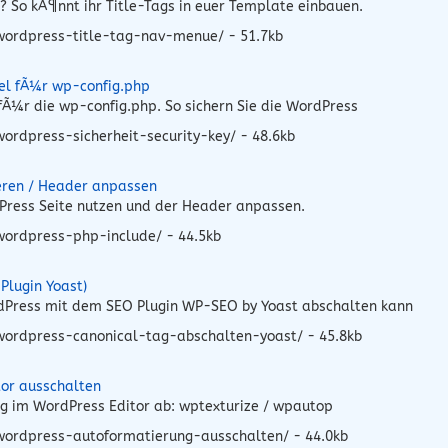
? So kÃ¶nnt ihr Title-Tags in euer Template einbauen.
wordpress-title-tag-nav-menue/ - 51.7kb
sel fÃ¼r wp-config.php
fÃ¼r die wp-config.php. So sichern Sie die WordPress
ordpress-sicherheit-security-key/ - 48.6kb
eren / Header anpassen
dPress Seite nutzen und der Header anpassen.
wordpress-php-include/ - 44.5kb
Plugin Yoast)
rdPress mit dem SEO Plugin WP-SEO by Yoast abschalten kann
wordpress-canonical-tag-abschalten-yoast/ - 45.8kb
or ausschalten
ng im WordPress Editor ab: wptexturize / wpautop
wordpress-autoformatierung-ausschalten/ - 44.0kb