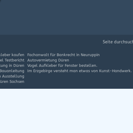
Seite durchsuc
kleber kaufen
Fachanwalt für Bankrecht in Neuruppin
l Testbericht
Autovermietung Düren
tung in Düren
Vogel Aufkleber für Fenster bestellen.
 Bauanleitung
Im Erzgebirge versteht man etwas von Kunst-Handwerk.
n Ausstellung
Türen Sachsen