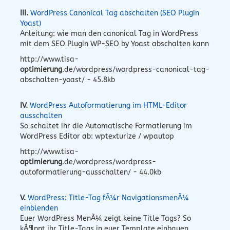
III.
WordPress Canonical Tag abschalten (SEO Plugin
Yoast)
Anleitung: wie man den canonical Tag in WordPress
mit dem SEO Plugin WP-SEO by Yoast abschalten kann
http://www.tisa-
optimierung
.de/wordpress/wordpress-canonical-tag-
abschalten-yoast/ - 45.8kb
IV.
WordPress Autoformatierung im HTML-Editor
ausschalten
So schaltet ihr die Automatische Formatierung im
WordPress Editor ab: wptexturize / wpautop
http://www.tisa-
optimierung
.de/wordpress/wordpress-
autoformatierung-ausschalten/ - 44.0kb
V.
WordPress: Title-Tag fÃ¼r NavigationsmenÃ¼
einblenden
Euer WordPress MenÃ¼ zeigt keine Title Tags? So
kÃ¶nnt ihr Title-Tags in euer Template einbauen.