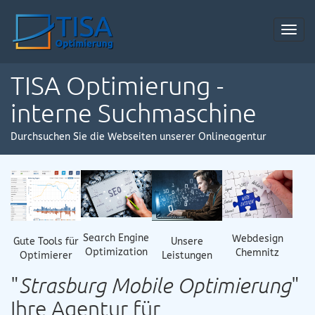
Toggl
navig
TISA Optimierung -
interne Suchmaschine
Durchsuchen Sie die Webseiten unserer Onlineagentur
Search Engine
Webdesign
Gute Tools für
Unsere
Optimization
Chemnitz
Optimierer
Leistungen
"
Strasburg Mobile Optimierung
"
Ihre Agentur für