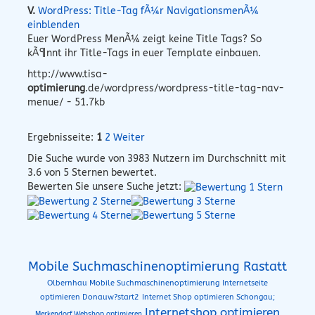
V.
WordPress: Title-Tag fÃ¼r NavigationsmenÃ¼
einblenden
Euer WordPress MenÃ¼ zeigt keine Title Tags? So
kÃ¶nnt ihr Title-Tags in euer Template einbauen.
http://www.tisa-
optimierung
.de/wordpress/wordpress-title-tag-nav-
menue/ - 51.7kb
Ergebnisseite:
1
2
Weiter
Die Suche wurde von
3983
Nutzern im Durchschnitt mit
3.6
von 5 Sternen bewertet.
Bewerten Sie unsere Suche jetzt:
Mobile Suchmaschinenoptimierung Rastatt
Olbernhau Mobile Suchmaschinenoptimierung
Internetseite
optimieren Donauw?start2
Internet Shop optimieren Schongau;
Internetshop optimieren
Merkendorf Webshop optimieren