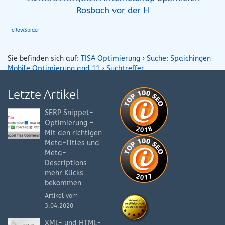
Rosbach vor der H
cRowSpider
Sie befinden sich auf:
TISA Optimierung
›
Suche: Spaichingen
Mobile Optimierung and 11
›
Suchtreffer
Letzte Artikel
SERP Snippet-
Optimierung –
Mit den richtigen
Meta-Titles und
Meta-
Descriptions
mehr Klicks
bekommen
Artikel vom
3.04.2020
XML- und HTML-