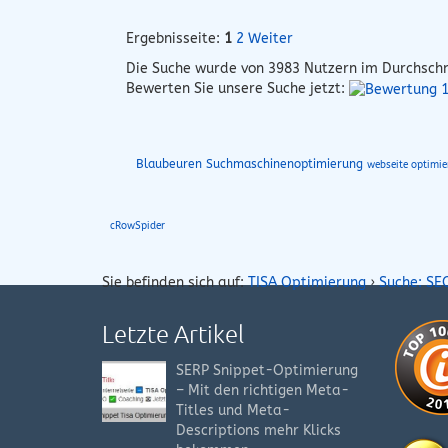
Ergebnisseite:
1
2
Weiter
Die Suche wurde von
3983
Nutzern im Durchschn
Bewerten Sie unsere Suche jetzt:
Blaubeuren Suchmaschinenoptimierung
webseite optimie
cRowSpider
Sie befinden sich auf:
TISA Optimierung
›
Suche: SE
Letzte Artikel
SERP Snippet-Optimierung
– Mit den richtigen Meta-
Titles und Meta-
Descriptions mehr Klicks