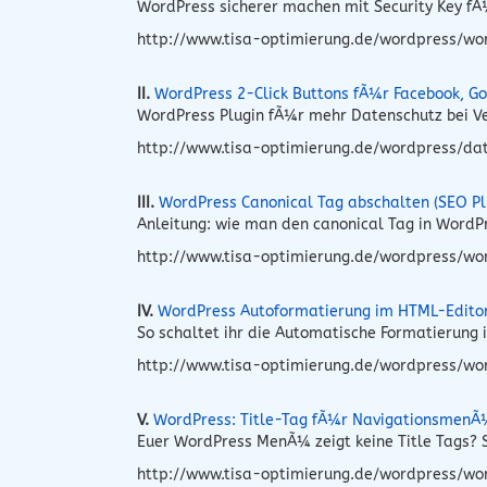
WordPress sicherer machen mit Security Key fÃ¼
http://www.tisa-optimierung.de/wordpress/word
II.
WordPress 2-Click Buttons fÃ¼r Facebook, Go
WordPress Plugin fÃ¼r mehr Datenschutz bei Ve
http://www.tisa-optimierung.de/wordpress/dat
III.
WordPress Canonical Tag abschalten (SEO Pl
Anleitung: wie man den canonical Tag in Word
http://www.tisa-optimierung.de/wordpress/wo
IV.
WordPress Autoformatierung im HTML-Edito
So schaltet ihr die Automatische Formatierung
http://www.tisa-optimierung.de/wordpress/wo
V.
WordPress: Title-Tag fÃ¼r NavigationsmenÃ
Euer WordPress MenÃ¼ zeigt keine Title Tags? S
http://www.tisa-optimierung.de/wordpress/wo