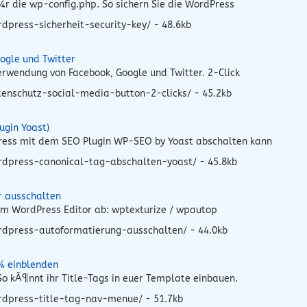
r die wp-config.php. So sichern Sie die WordPress
press-sicherheit-security-key/ - 48.6kb
ogle und Twitter
rwendung von Facebook, Google und Twitter. 2-Click
enschutz-social-media-button-2-clicks/ - 45.2kb
ugin Yoast)
Press mit dem SEO Plugin WP-SEO by Yoast abschalten kann
rdpress-canonical-tag-abschalten-yoast/ - 45.8kb
r ausschalten
 im WordPress Editor ab: wptexturize / wpautop
rdpress-autoformatierung-ausschalten/ - 44.0kb
¼ einblenden
o kÃ¶nnt ihr Title-Tags in euer Template einbauen.
rdpress-title-tag-nav-menue/ - 51.7kb