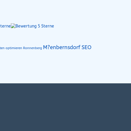
M?enbernsdorf SEO
iten optimieren Ronnenberg