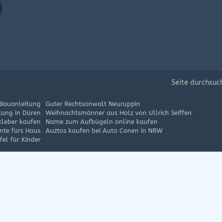
Seite durchsuc
 Bauanleitung
Guter Rechtsanwalt Neuruppin
tung in Düren
Weihnachtsmänner aus Holz von Ullrich Seiffen
kleber kaufen
Name zum Aufbügeln online kaufen
te fürs Haus
Auztos kaufen bei Auto Conen in NRW
el für Kinder