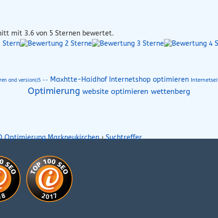
itt mit
3.6
von 5 Sternen bewertet.
Maxhtte-Haidhof Internetshop optimieren
Internetse
ren and version()5 --
Optimierung
website optimieren wettenberg
O Optimierung Markneukirchen
›
Suchtreffer