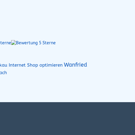
Wanfried
kau Internet Shop optimieren
ach