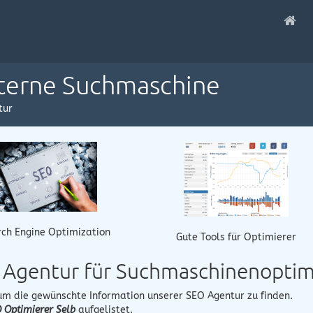
nterne Suchmaschine
tur
ch Engine Optimization
Gute Tools für Optimierer
e Agentur für Suchmaschinenopti
 um die gewünschte Information unserer SEO Agentur zu finden.
 Optimierer Selb
aufgelistet.