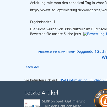
Anleitung: wie man den canonical Tag in Word
http://www.tisa-optimierung.de/wordpress/wo
Ergebnisseite:
1
Die Suche wurde von
3985
Nutzern im Durchschn
Bewerten Sie unsere Suche jetzt:
Deggendorf Such
Internetshop optimieren R?start4
We
cRowSpider
Sie befinden sich auf:
TISA Optimierung
›
Suche: SE
Letzte Artikel
SERP Snippet-Optimierung
– Mit den richtigen Meta-