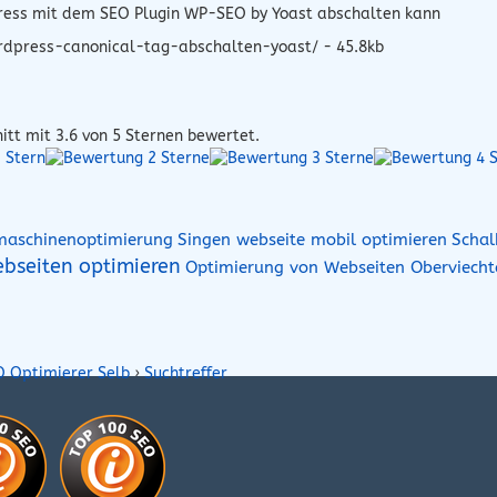
Press mit dem SEO Plugin WP-SEO by Yoast abschalten kann
rdpress-canonical-tag-abschalten-yoast/ - 45.8kb
itt mit
3.6
von 5 Sternen bewertet.
maschinenoptimierung
Singen webseite mobil optimieren
Schal
bseiten optimieren
Optimierung von Webseiten Oberviecht
O Optimierer Selb
›
Suchtreffer