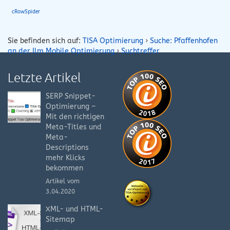
cRowSpider
Sie befinden sich auf:
TISA Optimierung
›
Suche: Pfaffenhofen
an der Ilm Mobile Optimierung
›
Suchtreffer
Letzte Artikel
SERP Snippet-
Optimierung –
Mit den richtigen
Meta-Titles und
Meta-
Descriptions
mehr Klicks
bekommen
Artikel vom
3.04.2020
XML- und HTML-
Sitemap