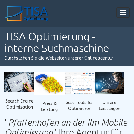
Toggl
navig
TISA Optimierung -
interne Suchmaschine
Durchsuchen Sie die Webseiten unserer Onlineagentur
Search Engine
Gute Tools für
Unsere
Preis &
Optimization
Optimierer
Leistungen
Leistung
"
Pfaffenhofen an der Ilm Mobile
Optimierung
" Ihre Agentur für