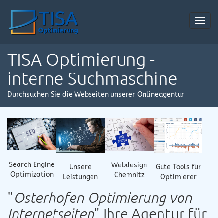
Toggl
navig
TISA Optimierung -
interne Suchmaschine
Durchsuchen Sie die Webseiten unserer Onlineagentur
Search Engine
Webdesign
Gute Tools für
Unsere
Optimization
Chemnitz
Optimierer
Leistungen
"
Osterhofen Optimierung von
Internetseiten
" Ihre Agentur für