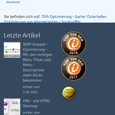
cRowSpider
Sie befinden sich auf:
TISA Optimierung
›
Suche: Osterhofen
Optimierung von Internetseiten
›
Suchtreffer
Letzte Artikel
SERP Snippet-
Optimierung –
Mit den richtigen
Meta-Titles und
Meta-
Descriptions
mehr Klicks
bekommen
Artikel vom
3.04.2020
XML- und HTML-
Sitemap
Artikel vom