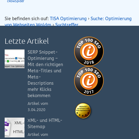
cRowSpider
Sie befinden sich auf:
TISA Optimierung
›
Suche: Optimierung
von Webseiten Waldm
›
Suchtreffer
Letzte Artikel
SERP Snippet-
Optimierung –
Mit den richtigen
Meta-Titles und
Meta-
Descriptions
mehr Klicks
bekommen
Artikel vom
3.04.2020
XML- und HTML-
Sitemap
Artikel vom