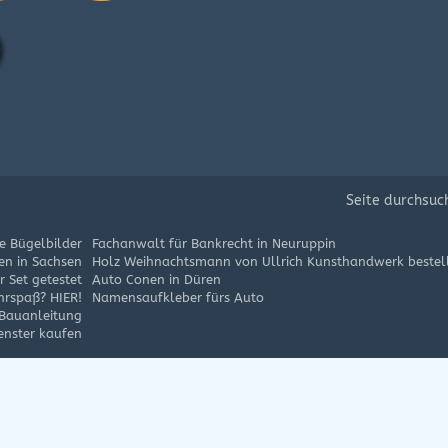
Seite durchsuc
e Bügelbilder
Fachanwalt für Bankrecht in Neuruppin
en in Sachsen
Holz Weihnachtsmann von Ullrich Kunsthandwerk bestel
 Set getestet
Auto Conen in Düren
hrspaß? HIER!
Namensaufkleber fürs Auto
 Bauanleitung
enster kaufen