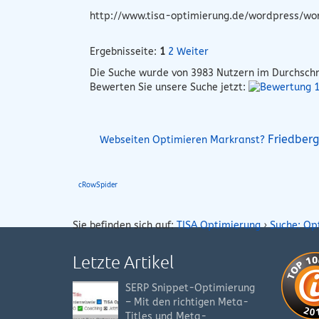
http://www.tisa-optimierung.de/wordpress/wo
Ergebnisseite:
1
2
Weiter
Die Suche wurde von
3983
Nutzern im Durchschn
Bewerten Sie unsere Suche jetzt:
Friedber
Webseiten Optimieren Markranst?
cRowSpider
Sie befinden sich auf:
TISA Optimierung
›
Suche: Op
Letzte Artikel
SERP Snippet-Optimierung
– Mit den richtigen Meta-
Titles und Meta-