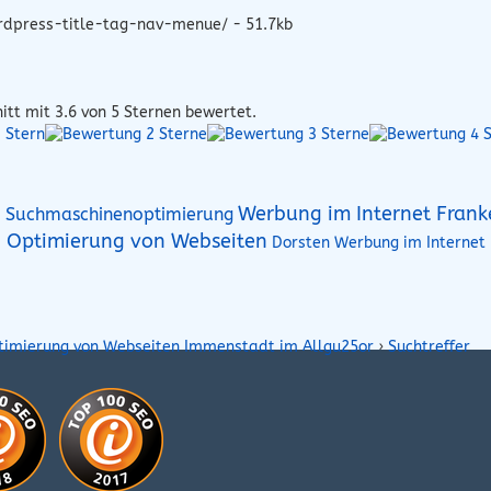
rdpress-title-tag-nav-menue/ - 51.7kb
itt mit
3.6
von 5 Sternen bewertet.
Werbung im Internet Frank
g Suchmaschinenoptimierung
Optimierung von Webseiten
Dorsten Werbung im Internet
timierung von Webseiten Immenstadt im Allgu25or
›
Suchtreffer