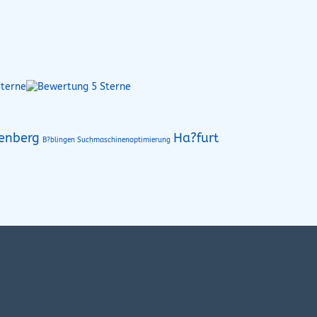
enberg
Ha?furt
B?blingen Suchmaschinenoptimierung