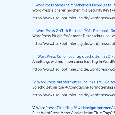
I.
WordPress Sicherheit: SicherheitsschlÃ¼ssel
WordPress sicherer machen mit Security Key fÃ¼
http://www.tisa-optimierung.de/wordpress/word
II.
WordPress 2-Click Buttons fÃ¼r Facebook, Go
WordPress Plugin fÃ¼r mehr Datenschutz bei Ve
http://www.tisa-optimierung.de/wordpress/dat
III.
WordPress Canonical Tag abschalten (SEO Pl
Anleitung: wie man den canonical Tag in Word
http://www.tisa-optimierung.de/wordpress/wo
IV.
WordPress Autoformatierung im HTML-Edito
So schaltet ihr die Automatische Formatierung
http://www.tisa-optimierung.de/wordpress/wo
V.
WordPress: Title-Tag fÃ¼r NavigationsmenÃ
Euer WordPress MenÃ¼ zeigt keine Title Tags? S