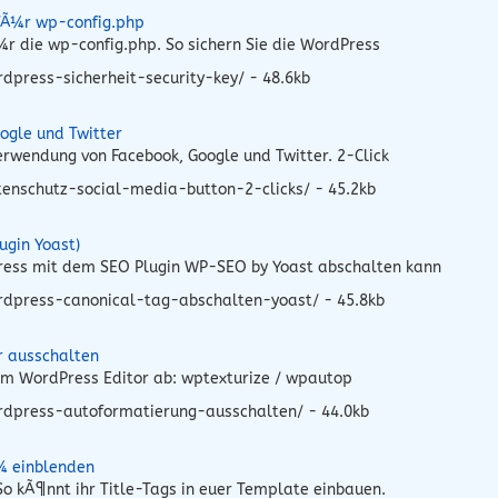
 fÃ¼r wp-config.php
r die wp-config.php. So sichern Sie die WordPress
press-sicherheit-security-key/ - 48.6kb
ogle und Twitter
rwendung von Facebook, Google und Twitter. 2-Click
enschutz-social-media-button-2-clicks/ - 45.2kb
ugin Yoast)
Press mit dem SEO Plugin WP-SEO by Yoast abschalten kann
rdpress-canonical-tag-abschalten-yoast/ - 45.8kb
r ausschalten
 im WordPress Editor ab: wptexturize / wpautop
rdpress-autoformatierung-ausschalten/ - 44.0kb
¼ einblenden
o kÃ¶nnt ihr Title-Tags in euer Template einbauen.