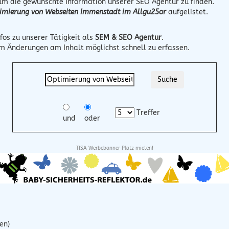
 um die gewünschte Information unserer SEO Agentur zu finden.
imierung von Webseiten Immenstadt im Allgu25or
aufgelistet.
fos zu unserer Tätigkeit als
SEM & SEO Agentur
.
um Änderungen am Inhalt möglichst schnell zu erfassen.
Treffer
und
oder
TISA Werbebanner Platz mieten!
en)