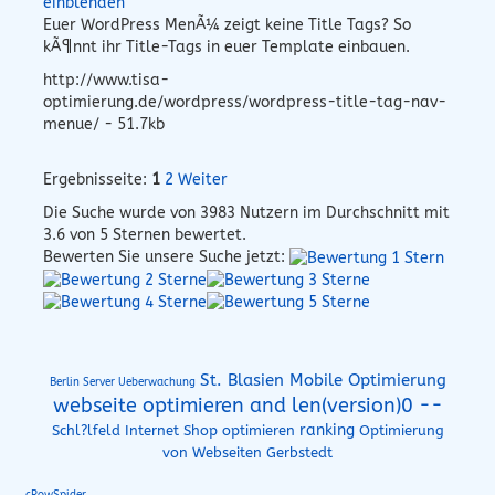
einblenden
Euer WordPress MenÃ¼ zeigt keine Title Tags? So
kÃ¶nnt ihr Title-Tags in euer Template einbauen.
http://www.tisa-
optimierung.de/wordpress/wordpress-title-tag-nav-
menue/ - 51.7kb
Ergebnisseite:
1
2
Weiter
Die Suche wurde von
3983
Nutzern im Durchschnitt mit
3.6
von 5 Sternen bewertet.
Bewerten Sie unsere Suche jetzt:
St. Blasien Mobile Optimierung
Berlin Server Ueberwachung
webseite optimieren and len(version)0 --
ranking
Schl?lfeld Internet Shop optimieren
Optimierung
von Webseiten Gerbstedt
cRowSpider