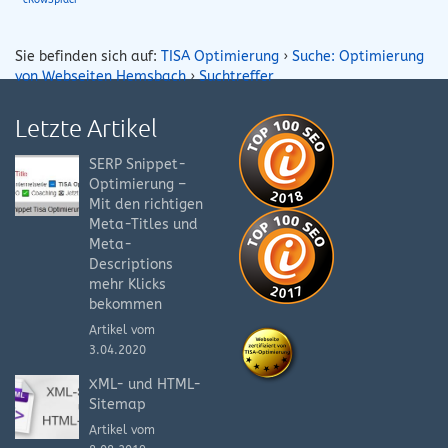
Sie befinden sich auf:
TISA Optimierung
›
Suche: Optimierung
von Webseiten Hemsbach
›
Suchtreffer
Letzte Artikel
SERP Snippet-
Optimierung –
Mit den richtigen
Meta-Titles und
Meta-
Descriptions
mehr Klicks
bekommen
Artikel vom
3.04.2020
XML- und HTML-
Sitemap
Artikel vom