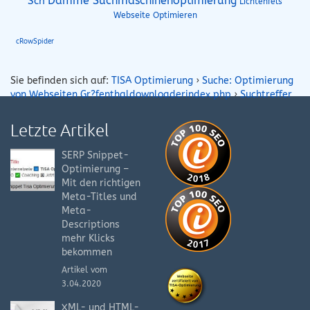
Sch
Damme Suchmaschinenoptimierung
Lichtenfels
Webseite Optimieren
cRowSpider
Sie befinden sich auf:
TISA Optimierung
›
Suche: Optimierung
von Webseiten Gr?fenthaldownloaderindex.php
›
Suchtreffer
Letzte Artikel
SERP Snippet-
Optimierung –
Mit den richtigen
Meta-Titles und
Meta-
Descriptions
mehr Klicks
bekommen
Artikel vom
3.04.2020
XML- und HTML-