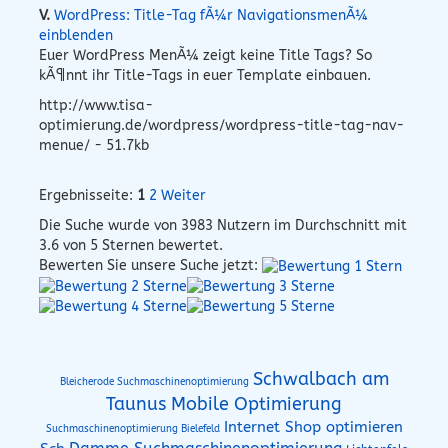
V.
WordPress: Title-Tag fÃ¼r NavigationsmenÃ¼
einblenden
Euer WordPress MenÃ¼ zeigt keine Title Tags? So
kÃ¶nnt ihr Title-Tags in euer Template einbauen.
http://www.tisa-
optimierung.de/wordpress/wordpress-title-tag-nav-
menue/ - 51.7kb
Ergebnisseite:
1
2
Weiter
Die Suche wurde von
3983
Nutzern im Durchschnitt mit
3.6
von 5 Sternen bewertet.
Bewerten Sie unsere Suche jetzt:
Schwalbach am
Bleicherode Suchmaschinenoptimierung
Taunus Mobile Optimierung
Internet Shop optimieren
Suchmaschinenoptimierung Bielefeld