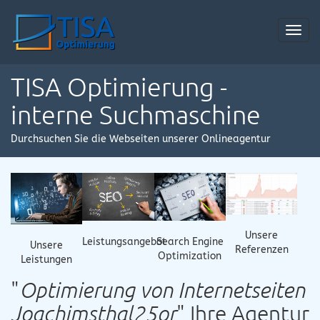
Toggl
navig
TISA Optimierung -
interne Suchmaschine
Durchsuchen Sie die Webseiten unserer Onlineagentur
Unsere
Leistungsangebot
Search Engine
Unsere
Referenzen
Optimization
Leistungen
"
Optimierung von Internetseiten
Joachimsthal25or
" Ihre Agentur