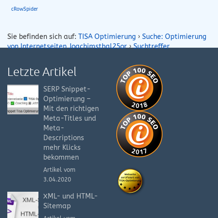
cRowSpider
Sie befinden sich auf:
TISA Optimierung
›
Suche: Optimierung
von Internetseiten Joachimsthal25or
›
Suchtreffer
Letzte Artikel
SERP Snippet-
Optimierung –
Mit den richtigen
Meta-Titles und
Meta-
Descriptions
mehr Klicks
bekommen
Artikel vom
3.04.2020
XML- und HTML-
Sitemap