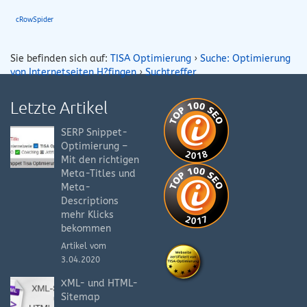
cRowSpider
Sie befinden sich auf:
TISA Optimierung
›
Suche: Optimierung
von Internetseiten H?fingen
›
Suchtreffer
Letzte Artikel
SERP Snippet-
Optimierung –
Mit den richtigen
Meta-Titles und
Meta-
Descriptions
mehr Klicks
bekommen
Artikel vom
3.04.2020
XML- und HTML-
Sitemap