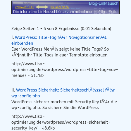
Zeige Seiten 1 - 5 von 8 Ergebnisse (0.01 Sekunden)
I.
WordPress: Title-Tag fÃ¼r NavigationsmenÃ¼
einblenden
Euer WordPress MenÃ¼ zeigt keine Title Tags? So
kÃ¶nnt ihr Title-Tags in euer Template einbauen.
http://www.tisa-
optimierung.de/wordpress/wordpress-title-tag-nav-
menue/ - 51.7kb
II.
WordPress Sicherheit: SicherheitsschlÃ¼ssel fÃ¼r
wp-config.php
WordPress sicherer machen mit Security Key fÃ¼r die
wp-config.php. So sichern Sie die WordPress
http://www.tisa-
optimierung.de/wordpress/wordpress-sicherheit-
security-key/ - 48.6kb