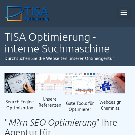
Toggl
navig
TISA Optimierung -
interne Suchmaschine
Durchsuchen Sie die Webseiten unserer Onlineagentur
Unsere
Search Engine
Webdesign
Gute Tools für
Referenzen
Optimization
Chemnitz
Optimierer
"
M?rn SEO Optimierung
" Ihre
Agentur für