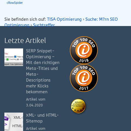
cRowSpider
Sie befinden sich auf:
TISA Optimierung
›
Suche: M?rn SEO
Optimierung
›
Suchtreffer
Letzte Artikel
SERP Snippet-
Optimierung –
Mit den richtigen
Meta-Titles und
Meta-
Descriptions
mehr Klicks
bekommen
Artikel vom
3.04.2020
XML- und HTML-
Sitemap
Artikel vom