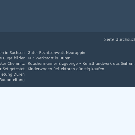
Seite durchsuc
en in Sachsen
Guter Rechtsanwalt Neuruppin
e Bügelbilder
KFZ Werkstatt in Düren
ster Chemnitz
Räuchermänner Erzgebirge - Kunsthandwerk aus Seiffen.
 Set getestet
Kinderwagen Reflektoren günstig kaufen.
ietung Düren
 Bauanleitung