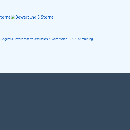
Internetseite optimieren Gem?nden
EO Agentur
SEO Optimierung