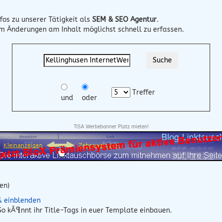
fos zu unserer Tätigkeit als
SEM & SEO Agentur
.
um Änderungen am Inhalt möglichst schnell zu erfassen.
Treffer
und
oder
TISA Werbebanner Platz mieten!
en)
¼ einblenden
o kÃ¶nnt ihr Title-Tags in euer Template einbauen.