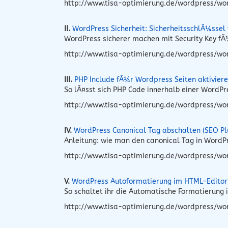
http://www.tisa-optimierung.de/wordpress/wo
II.
WordPress Sicherheit: SicherheitsschlÃ¼ssel
WordPress sicherer machen mit Security Key fÃ¼
http://www.tisa-optimierung.de/wordpress/word
III.
PHP Include fÃ¼r Wordpress Seiten aktivier
So lÃ¤sst sich PHP Code innerhalb einer WordP
http://www.tisa-optimierung.de/wordpress/wo
IV.
WordPress Canonical Tag abschalten (SEO Pl
Anleitung: wie man den canonical Tag in Word
http://www.tisa-optimierung.de/wordpress/wo
V.
WordPress Autoformatierung im HTML-Editor
So schaltet ihr die Automatische Formatierung
http://www.tisa-optimierung.de/wordpress/wo