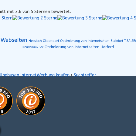
itt mit
3.6
von 5 Sternen bewertet.
 Webseiten
Hessisch Oldendorf Optimierung von Internetseiten
Steinfurt TISA S
Optimierung von Internetseiten Herford
Neudenau25or
llinghusen InternetWerbung kaufen
›
Suchtreffer