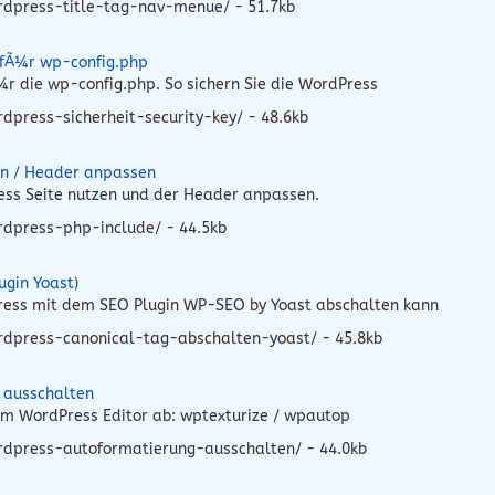
rdpress-title-tag-nav-menue/ - 51.7kb
 fÃ¼r wp-config.php
r die wp-config.php. So sichern Sie die WordPress
press-sicherheit-security-key/ - 48.6kb
en / Header anpassen
ress Seite nutzen und der Header anpassen.
rdpress-php-include/ - 44.5kb
ugin Yoast)
Press mit dem SEO Plugin WP-SEO by Yoast abschalten kann
rdpress-canonical-tag-abschalten-yoast/ - 45.8kb
 ausschalten
 im WordPress Editor ab: wptexturize / wpautop
rdpress-autoformatierung-ausschalten/ - 44.0kb