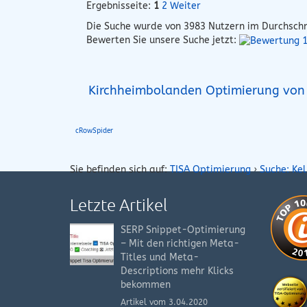
Ergebnisseite:
1
2
Weiter
Die Suche wurde von
3983
Nutzern im Durchschn
Bewerten Sie unsere Suche jetzt:
Kirchheimbolanden Optimierung von
cRowSpider
Sie befinden sich auf:
TISA Optimierung
›
Suche: Ke
Letzte Artikel
SERP Snippet-Optimierung
– Mit den richtigen Meta-
Titles und Meta-
Descriptions mehr Klicks
bekommen
Artikel vom 3.04.2020