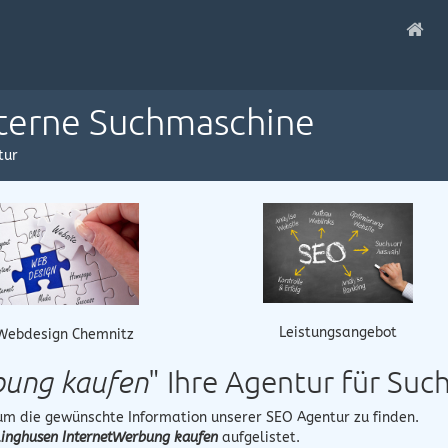
nterne Suchmaschine
tur
Leistungsangebot
Webdesign Chemnitz
bung kaufen
" Ihre Agentur für Su
 um die gewünschte Information unserer SEO Agentur zu finden.
linghusen InternetWerbung kaufen
aufgelistet.