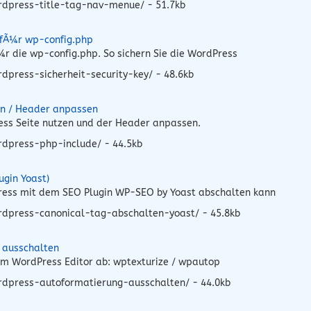
rdpress-title-tag-nav-menue/ - 51.7kb
 fÃ¼r wp-config.php
r die wp-config.php. So sichern Sie die WordPress
press-sicherheit-security-key/ - 48.6kb
en / Header anpassen
ress Seite nutzen und der Header anpassen.
rdpress-php-include/ - 44.5kb
ugin Yoast)
Press mit dem SEO Plugin WP-SEO by Yoast abschalten kann
rdpress-canonical-tag-abschalten-yoast/ - 45.8kb
 ausschalten
 im WordPress Editor ab: wptexturize / wpautop
rdpress-autoformatierung-ausschalten/ - 44.0kb