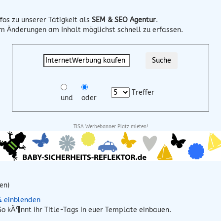
fos zu unserer Tätigkeit als
SEM & SEO Agentur
.
um Änderungen am Inhalt möglichst schnell zu erfassen.
Treffer
und
oder
TISA Werbebanner Platz mieten!
en)
¼ einblenden
o kÃ¶nnt ihr Title-Tags in euer Template einbauen.