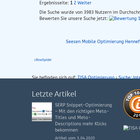
Ergebnisseite:
1
2
Weiter
Die Suche wurde von
3983
Nutzern im Durchschn
Bewerten Sie unsere Suche jetzt:
Seesen Mobile Optimierung
Hennef
cRowSpider
Sie befinden sich auf:
TISA Optimierung
›
Suche: In
Letzte Artikel
SERP Snippet-Optimierung
– Mit den richtigen Meta-
Titles und Meta-
Descriptions mehr Klicks
bekommen
Artikel vom 3.04.2020