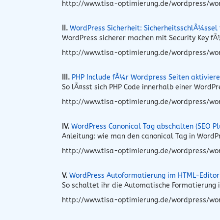
http://www.tisa-optimierung.de/wordpress/wo
II.
WordPress Sicherheit: SicherheitsschlÃ¼ssel
WordPress sicherer machen mit Security Key fÃ¼
http://www.tisa-optimierung.de/wordpress/word
III.
PHP Include fÃ¼r Wordpress Seiten aktivier
So lÃ¤sst sich PHP Code innerhalb einer WordP
http://www.tisa-optimierung.de/wordpress/wo
IV.
WordPress Canonical Tag abschalten (SEO Pl
Anleitung: wie man den canonical Tag in Word
http://www.tisa-optimierung.de/wordpress/wo
V.
WordPress Autoformatierung im HTML-Editor
So schaltet ihr die Automatische Formatierung
http://www.tisa-optimierung.de/wordpress/wo