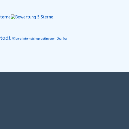
stadt
Dorfen
M?berg Internetshop optimieren