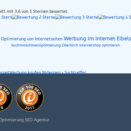
itt mit
3.6
von 5 Sternen bewertet.
Werbung im Internet Eibel
 Optimierung von Internetseiten
Suchmaschinenoptimierung
Oberkirch Internetshop optimieren
ternetWerbung kaufen Nideggen
›
Suchtreffer