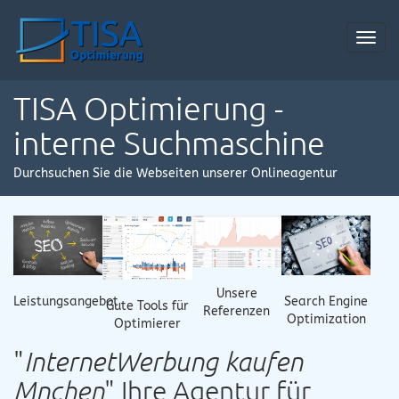
Toggl
navig
TISA Optimierung -
interne Suchmaschine
Durchsuchen Sie die Webseiten unserer Onlineagentur
Unsere
Leistungsangebot
Search Engine
Gute Tools für
Referenzen
Optimization
Optimierer
"
InternetWerbung kaufen
Mnchen
" Ihre Agentur für