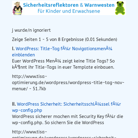
j wurde/n ignoriert
Zeige Seiten 1 - 5 von 8 Ergebnisse (0.01 Sekunden)
I.
WordPress: Title-Tag fÃ¼r NavigationsmenÃ¼
einblenden
Euer WordPress MenÃ¼ zeigt keine Title Tags? So
kÃ¶nnt ihr Title-Tags in euer Template einbauen.
http://www.tisa-
optimierung.de/wordpress/wordpress-title-tag-nav-
menue/ - 51.7kb
II.
WordPress Sicherheit: SicherheitsschlÃ¼ssel fÃ¼r
wp-config.php
WordPress sicherer machen mit Security Key fÃ¼r die
wp-config.php. So sichern Sie die WordPress
http://www.tisa-