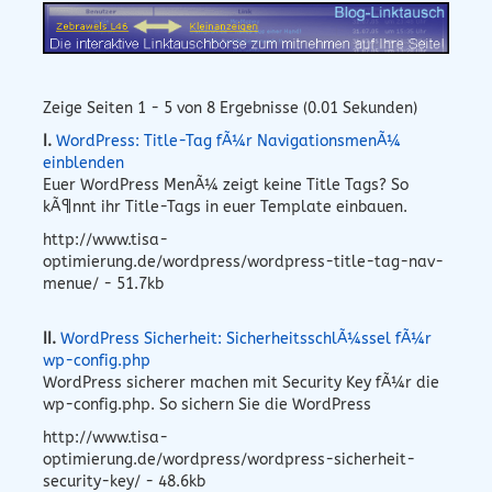
Zeige Seiten 1 - 5 von 8 Ergebnisse (0.01 Sekunden)
I.
WordPress: Title-Tag fÃ¼r NavigationsmenÃ¼
einblenden
Euer WordPress MenÃ¼ zeigt keine Title Tags? So
kÃ¶nnt ihr Title-Tags in euer Template einbauen.
http://www.tisa-
optimierung.de/wordpress/wordpress-title-tag-nav-
menue/ - 51.7kb
II.
WordPress Sicherheit: SicherheitsschlÃ¼ssel fÃ¼r
wp-config.php
WordPress sicherer machen mit Security Key fÃ¼r die
wp-config.php. So sichern Sie die WordPress
http://www.tisa-
optimierung.de/wordpress/wordpress-sicherheit-
security-key/ - 48.6kb