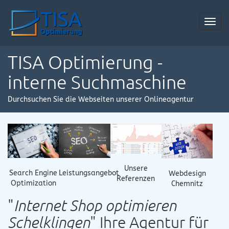
Toggl
navig
TISA Optimierung -
interne Suchmaschine
Durchsuchen Sie die Webseiten unserer Onlineagentur
Unsere
Search Engine
Leistungsangebot
Webdesign
Referenzen
Optimization
Chemnitz
"
Internet Shop optimieren
Schelklingen
" Ihre Agentur für