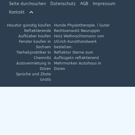
Seite durchsuchen
Datenschutz
AGB
Impressum
Kontakt
Haustür günstig kaufen
Hunde Physiotherapie.
|
Guter
Reflektierende
Rechtsanwalt Neuruppin
Aufkleber kaufen
Holz Weihnachtsmann von
Fenster kaufen in
Ullrich Kunsthandwerk
Sachsen
bestellen.
Tierheilpraktiker in
Reflektor Sterne zum
Chemnitz
Aufbügeln reflektierend
Autovermietung in
Mehrmarken Autohaus in
Düren
Düren
Sprüche und Zitate
Gratis