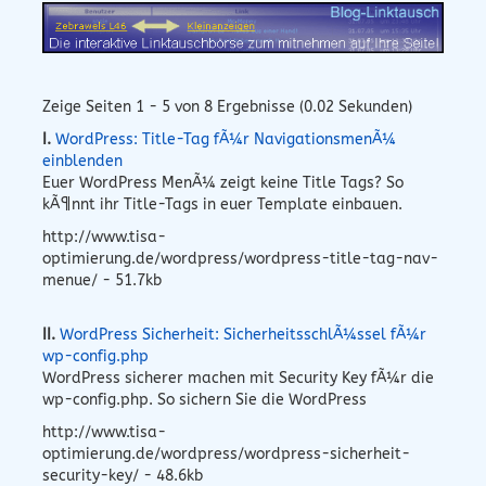
Zeige Seiten 1 - 5 von 8 Ergebnisse (0.02 Sekunden)
I.
WordPress: Title-Tag fÃ¼r NavigationsmenÃ¼
einblenden
Euer WordPress MenÃ¼ zeigt keine Title Tags? So
kÃ¶nnt ihr Title-Tags in euer Template einbauen.
http://www.tisa-
optimierung.de/wordpress/wordpress-title-tag-nav-
menue/ - 51.7kb
II.
WordPress Sicherheit: SicherheitsschlÃ¼ssel fÃ¼r
wp-config.php
WordPress sicherer machen mit Security Key fÃ¼r die
wp-config.php. So sichern Sie die WordPress
http://www.tisa-
optimierung.de/wordpress/wordpress-sicherheit-
security-key/ - 48.6kb