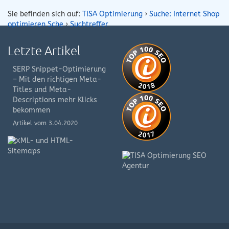
Sie befinden sich auf:
TISA Optimierung
›
Suche: Internet Shop
optimieren Sche
›
Suchtreffer
Letzte Artikel
SERP Snippet-Optimierung
– Mit den richtigen Meta-
Titles und Meta-
Descriptions mehr Klicks
bekommen
Artikel vom 3.04.2020
XML-
und
HTML-
Sitemap
Artikel
vom
8.08.2019