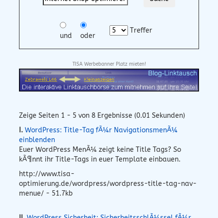
Treffer
und
oder
TISA Werbebanner Platz mieten!
Zeige Seiten 1 - 5 von 8 Ergebnisse (0.01 Sekunden)
I.
WordPress: Title-Tag fÃ¼r NavigationsmenÃ¼
einblenden
Euer WordPress MenÃ¼ zeigt keine Title Tags? So
kÃ¶nnt ihr Title-Tags in euer Template einbauen.
http://www.tisa-
optimierung.de/wordpress/wordpress-title-tag-nav-
menue/ - 51.7kb
II.
WordPress Sicherheit: SicherheitsschlÃ¼ssel fÃ¼r