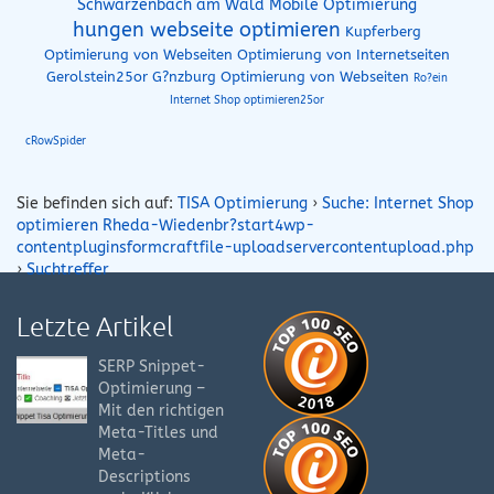
Schwarzenbach am Wald Mobile Optimierung
hungen webseite optimieren
Kupferberg
Optimierung von Webseiten
Optimierung von Internetseiten
Gerolstein25or
G?nzburg Optimierung von Webseiten
Ro?ein
Internet Shop optimieren25or
cRowSpider
Sie befinden sich auf:
TISA Optimierung
›
Suche: Internet Shop
optimieren Rheda-Wiedenbr?start4wp-
contentpluginsformcraftfile-uploadservercontentupload.php
›
Suchtreffer
Letzte Artikel
SERP Snippet-
Optimierung –
Mit den richtigen
Meta-Titles und
Meta-
Descriptions