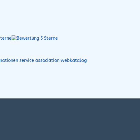
webkatalog
rmationen service association