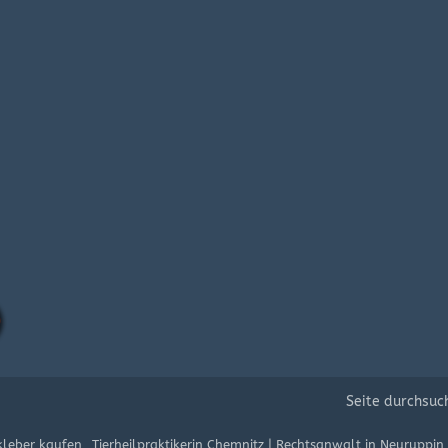
Seite durchsuc
kleber kaufen
Tierheilpraktikerin Chemnitz
|
Rechtsanwalt in Neuruppin