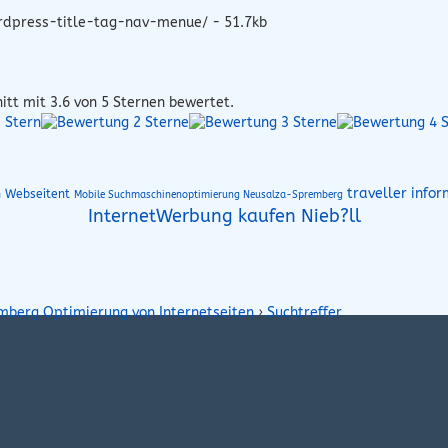
rdpress-title-tag-nav-menue/ - 51.7kb
itt mit
3.6
von 5 Sternen bewertet.
traveller info
n Webseitent
Mobile Suchmaschinenoptimierung Neusalza-Spremberg
InternetWerbung kaufen Nieb?ll
mberg Optimierung von Internetseiten
›
Suchtreffer