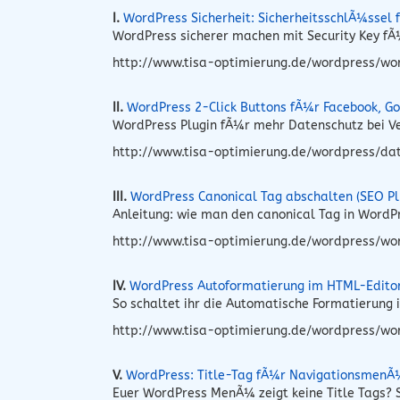
I.
WordPress Sicherheit: SicherheitsschlÃ¼ssel
WordPress sicherer machen mit Security Key fÃ¼
http://www.tisa-optimierung.de/wordpress/word
II.
WordPress 2-Click Buttons fÃ¼r Facebook, Go
WordPress Plugin fÃ¼r mehr Datenschutz bei Ve
http://www.tisa-optimierung.de/wordpress/dat
III.
WordPress Canonical Tag abschalten (SEO Pl
Anleitung: wie man den canonical Tag in Word
http://www.tisa-optimierung.de/wordpress/wo
IV.
WordPress Autoformatierung im HTML-Edito
So schaltet ihr die Automatische Formatierung
http://www.tisa-optimierung.de/wordpress/wo
V.
WordPress: Title-Tag fÃ¼r NavigationsmenÃ
Euer WordPress MenÃ¼ zeigt keine Title Tags? S