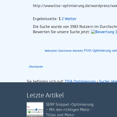
http://www.tisa-optimierung.de/wordpress/wo
Ergebnisseite:
1
2
Weiter
Die Suche wurde von
3983
Nutzern im Durchschn
Bewerten Sie unsere Suche jetzt:
F?rth Optimierung vo
Webseiten Optimieren Werdohl
cRowSpider
Sie befinden sich auf:
TISA Optimierung
›
Suche: Ho
Letzte Artikel
SERP Snippet-Optimierung
– Mit den richtigen Meta-
Titles und Meta-