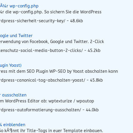
 fÃ¼r wp-config.php
r die wp-config.php. So sichern Sie die WordPress
press-sicherheit-security-key/ - 48.6kb
ogle und Twitter
rwendung von Facebook, Google und Twitter. 2-Click
enschutz-social-media-button-2-clicks/ - 45.2kb
ugin Yoast)
Press mit dem SEO Plugin WP-SEO by Yoast abschalten kann
rdpress-canonical-tag-abschalten-yoast/ - 45.8kb
r ausschalten
 im WordPress Editor ab: wptexturize / wpautop
rdpress-autoformatierung-ausschalten/ - 44.0kb
¼ einblenden
o kÃ¶nnt ihr Title-Tags in euer Template einbauen.