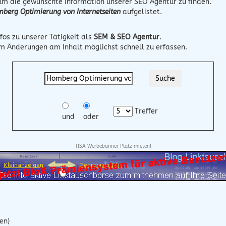
 um die gewünschte Information unserer SEO Agentur zu finden.
berg Optimierung von Internetseiten
aufgelistet.
fos zu unserer Tätigkeit als
SEM & SEO Agentur
.
um Änderungen am Inhalt möglichst schnell zu erfassen.
Treffer
und
oder
TISA Werbebanner Platz mieten!
en)