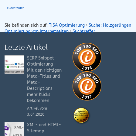
cRowSpider
Sie befinden sich auf:
TISA Optimierung
›
Suche: Holzgerlingen
Optimierung von Internetseiten
›
Suchtreffer
Letzte Artikel
SERP Snippet-
Optimierung –
Mit den richtigen
Meta-Titles und
Meta-
Descriptions
mehr Klicks
bekommen
Artikel vom
3.04.2020
XML- und HTML-
Sitemap