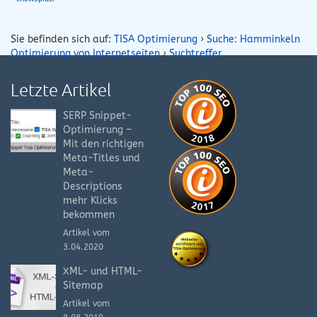
Sie befinden sich auf:
TISA Optimierung
›
Suche: Hamminkeln
Optimierung von Internetseiten
›
Suchtreffer
Letzte Artikel
SERP Snippet-
Optimierung –
Mit den richtigen
Meta-Titles und
Meta-
Descriptions
mehr Klicks
bekommen
Artikel vom
3.04.2020
XML- und HTML-
Sitemap
Artikel vom