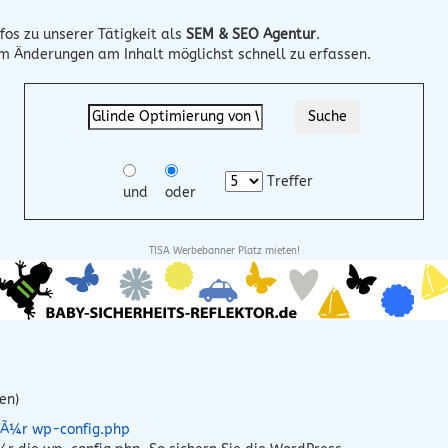
fos zu unserer Tätigkeit als
SEM & SEO Agentur
.
um Änderungen am Inhalt möglichst schnell zu erfassen.
Treffer
und
oder
TISA Werbebanner Platz mieten!
en)
 fÃ¼r wp-config.php