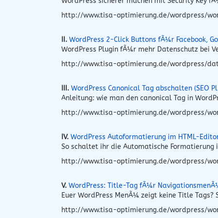
WordPress sicherer machen mit Security Key fÃ¼
http://www.tisa-optimierung.de/wordpress/word
II.
WordPress 2-Click Buttons fÃ¼r Facebook, Go
WordPress Plugin fÃ¼r mehr Datenschutz bei Ve
http://www.tisa-optimierung.de/wordpress/dat
III.
WordPress Canonical Tag abschalten (SEO Pl
Anleitung: wie man den canonical Tag in Word
http://www.tisa-optimierung.de/wordpress/wo
IV.
WordPress Autoformatierung im HTML-Edito
So schaltet ihr die Automatische Formatierung
http://www.tisa-optimierung.de/wordpress/wo
V.
WordPress: Title-Tag fÃ¼r NavigationsmenÃ
Euer WordPress MenÃ¼ zeigt keine Title Tags? S
http://www.tisa-optimierung.de/wordpress/wo