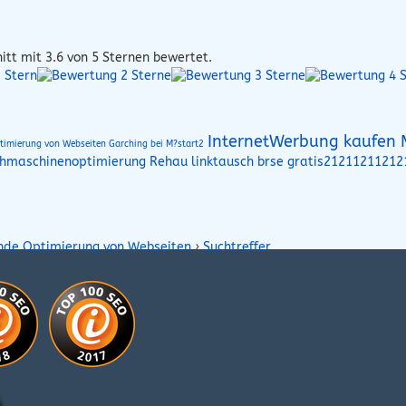
itt mit
3.6
von 5 Sternen bewertet.
InternetWerbung kaufen 
timierung von Webseiten Garching bei M?start2
hmaschinenoptimierung Rehau
linktausch brse gratis21211211212
inde Optimierung von Webseiten
›
Suchtreffer