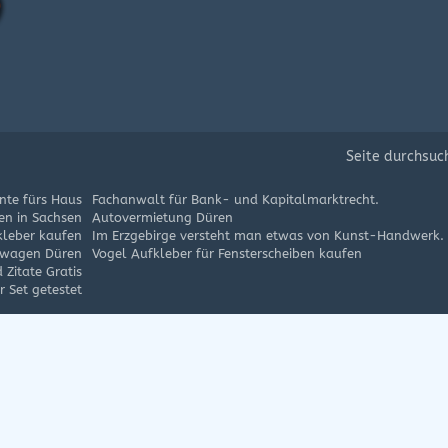
Seite durchsuc
te fürs Haus
Fachanwalt für Bank- und Kapitalmarktrecht.
en in Sachsen
Autovermietung Düren
kleber kaufen
Im Erzgebirge versteht man etwas von Kunst-Handwerk.
twagen Düren
Vogel Aufkleber für Fensterscheiben kaufen
 Zitate Gratis
 Set getestet