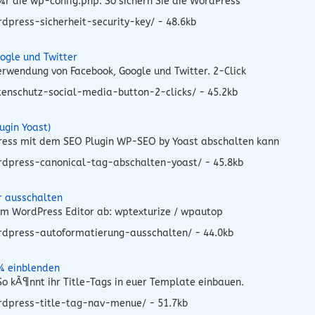
r die wp-config.php. So sichern Sie die WordPress
press-sicherheit-security-key/ - 48.6kb
ogle und Twitter
rwendung von Facebook, Google und Twitter. 2-Click
enschutz-social-media-button-2-clicks/ - 45.2kb
ugin Yoast)
Press mit dem SEO Plugin WP-SEO by Yoast abschalten kann
rdpress-canonical-tag-abschalten-yoast/ - 45.8kb
r ausschalten
 im WordPress Editor ab: wptexturize / wpautop
rdpress-autoformatierung-ausschalten/ - 44.0kb
¼ einblenden
o kÃ¶nnt ihr Title-Tags in euer Template einbauen.
rdpress-title-tag-nav-menue/ - 51.7kb