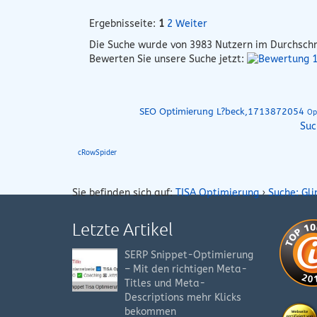
Ergebnisseite:
1
2
Weiter
Die Suche wurde von
3983
Nutzern im Durchschn
Bewerten Sie unsere Suche jetzt:
SEO Optimierung L?beck,1713872054
Op
Suc
cRowSpider
Sie befinden sich auf:
TISA Optimierung
›
Suche: Gl
Letzte Artikel
SERP Snippet-Optimierung
– Mit den richtigen Meta-
Titles und Meta-
Descriptions mehr Klicks
bekommen