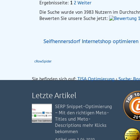
Ergebnisseite:
1
2
Weiter
Die Suche wurde von
3983
Nutzern im Durchschn
Bewerten Sie unsere Suche jetzt:
Seifhennersdorf Internetshop optimieren
cRowSpider
Sie befinden sich auf:
TISA Optimierung
›
Suche: Ba
Letzte Artikel
SERP Snippet-Optimierung
– Mit den richtigen Meta-
Titles und Meta-
Descriptions mehr Klicks
bekommen
Artikel vom 3.04.2020