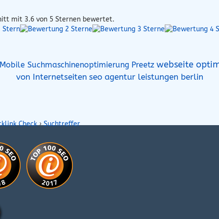
itt mit
3.6
von 5 Sternen bewertet.
webseite optim
Mobile Suchmaschinenoptimierung Preetz
von Internetseiten
seo agentur leistungen berlin
cklink Check
›
Suchtreffer