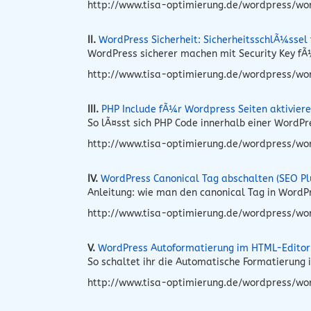
http://www.tisa-optimierung.de/wordpress/wo
II.
WordPress Sicherheit: SicherheitsschlÃ¼ssel
WordPress sicherer machen mit Security Key fÃ¼
http://www.tisa-optimierung.de/wordpress/word
III.
PHP Include fÃ¼r Wordpress Seiten aktivier
So lÃ¤sst sich PHP Code innerhalb einer WordP
http://www.tisa-optimierung.de/wordpress/wo
IV.
WordPress Canonical Tag abschalten (SEO Pl
Anleitung: wie man den canonical Tag in Word
http://www.tisa-optimierung.de/wordpress/wo
V.
WordPress Autoformatierung im HTML-Editor
So schaltet ihr die Automatische Formatierung
http://www.tisa-optimierung.de/wordpress/wo