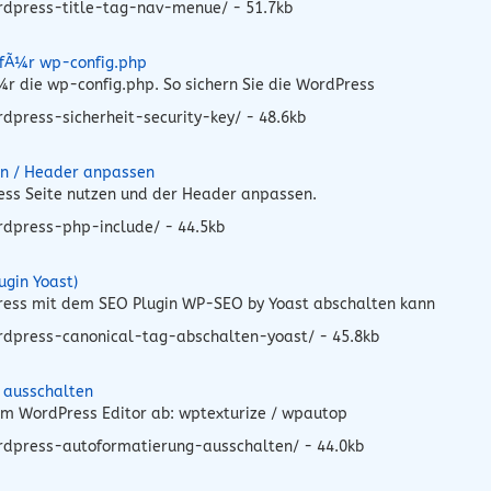
rdpress-title-tag-nav-menue/ - 51.7kb
 fÃ¼r wp-config.php
r die wp-config.php. So sichern Sie die WordPress
press-sicherheit-security-key/ - 48.6kb
en / Header anpassen
ress Seite nutzen und der Header anpassen.
rdpress-php-include/ - 44.5kb
ugin Yoast)
Press mit dem SEO Plugin WP-SEO by Yoast abschalten kann
rdpress-canonical-tag-abschalten-yoast/ - 45.8kb
 ausschalten
 im WordPress Editor ab: wptexturize / wpautop
rdpress-autoformatierung-ausschalten/ - 44.0kb