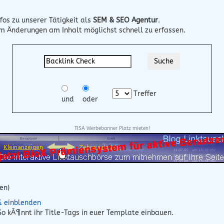
fos zu unserer Tätigkeit als
SEM & SEO Agentur
.
um Änderungen am Inhalt möglichst schnell zu erfassen.
Treffer
und
oder
TISA Werbebanner Platz mieten!
en)
¼ einblenden
o kÃ¶nnt ihr Title-Tags in euer Template einbauen.