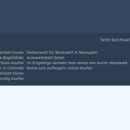
Seite durchsuc
zmiete bauen
Fachanwalt für Bankrecht in Neuruppin
e Bügelbilder
Autowerkstatt Düren
 Türen kaufen
Im Erzgebirge versteht man etwas von Kunst-Handwerk.
er in Chemnitz
Name zum Aufbügeln online kaufen
rkstatt Düren
ünstig kaufen