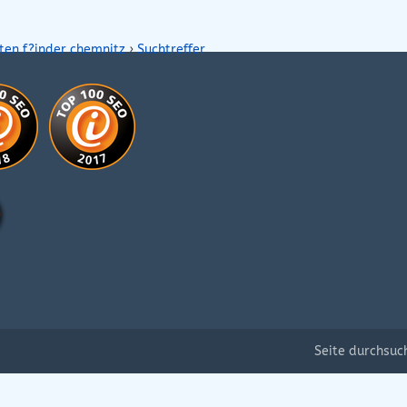
ten f?inder chemnitz
›
Suchtreffer
Seite durchsuc