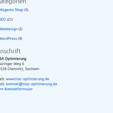
ategorien
Magento Shop
(5)
SEO
(21)
Webdesign
(2)
WordPress
(9)
nschrift
ISA Optimierung
hüringer Weg 6
9126
Chemnitz
,
Sachsen
eb:
www.tisa-optimierung.de
ail:
kontakt@tisa-optimierung.de
um Kontaktformular