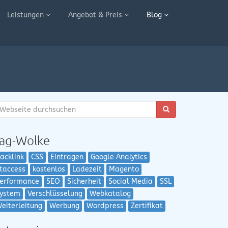
Leistungen
Angebot & Preis
Blog
ag-Wolke
acklink
CSS
Eintragen
Google Analytics
taccess
kostenlos
Ladezeit
Magento
erformance
SEO
Sicherheit
Social Media
SSL
ystem
Verschlüsselung
Webkatalog
eiterleitung
Werbung
Wordpress
Zertifikat