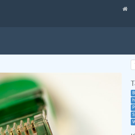
T
B
h
P
S
W