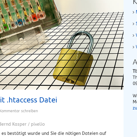
K
A
T
T
0
W
it .htaccess Datei
M
z
Kommentar schreiben
Bernd Kasper / pixelio
 es bestätigt wurde und Sie die nötigen Dateien auf