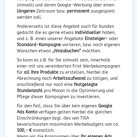
sinnvoll) und deren Google-Werbung über einen
längeren
Zeitraum bzw.
permanent
ausgespielt
werden soll.
Andererseits ist diese Angebot auch für Kunden
gedacht die es gerne etwas
individueller
haben,
und z. B. eines unserer Angebote
Einsteiger-
oder
Standard-Kampagne
variieren, bzw. nach eigenen
Wünschen etwas
„hinzubuchen“
möchten.
So kann es z.B. für Sie sinnvoll sein, innerhalb
einer mit uns vereinbarten Frist Werbekampagnen
für
all Ihre Produkte
zu erstellen, hierbei die
Abrechnung nach
Arbeitsaufwand
zu tätigen, und
anschließend nur noch eine
festgelegte
Stundenzahl
pro Monat in die Optimierung und
Pflege dieser Kampagnen zu investieren.
Für den Fall, dass Sie über kein eigenes
Google
Ads Konto
verfügen gelten hierbei die gleichen
Einschränkungen bzgl. des von TISA
bevorschussten maximalen Werbebudgets von ca.
500,- €
monatlich.
Wenn wir die Kampagnen über
Ihr eigenes Ads