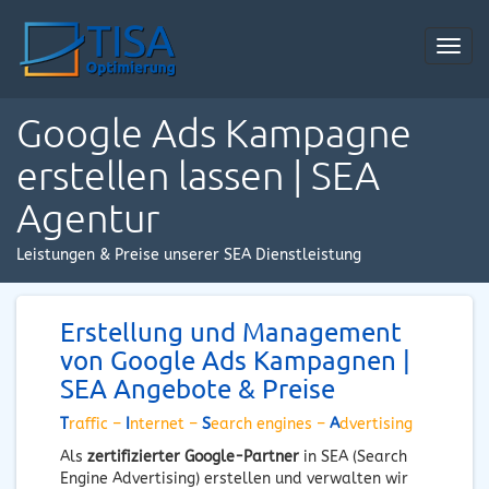
Toggl
navig
Google Ads Kampagne
erstellen lassen | SEA
Agentur
Leistungen & Preise unserer SEA Dienstleistung
Erstellung und Management
von Google Ads Kampagnen |
SEA Angebote & Preise
T
raffic –
I
nternet –
S
earch engines –
A
dvertising
Als
zertifizierter Google-Partner
in SEA (Search
Engine Advertising) erstellen und verwalten wir