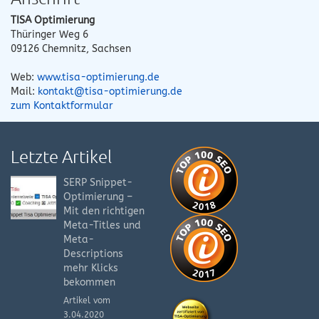
TISA Optimierung
Thüringer Weg 6
09126
Chemnitz
,
Sachsen
Web:
www.tisa-optimierung.de
Mail:
kontakt@tisa-optimierung.de
zum Kontaktformular
Letzte Artikel
SERP Snippet-
Optimierung –
Mit den richtigen
Meta-Titles und
Meta-
Descriptions
mehr Klicks
bekommen
Artikel vom
3.04.2020