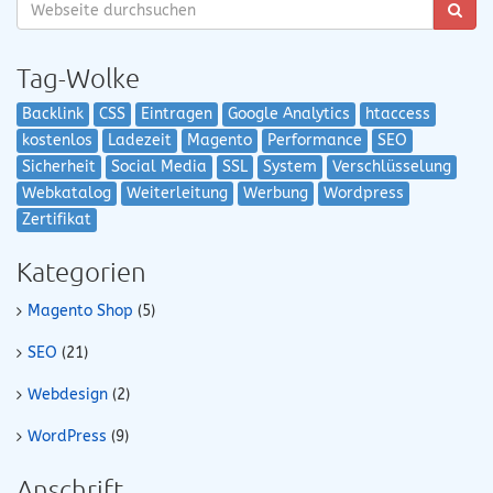
Tag-Wolke
Backlink
CSS
Eintragen
Google Analytics
htaccess
kostenlos
Ladezeit
Magento
Performance
SEO
Sicherheit
Social Media
SSL
System
Verschlüsselung
Webkatalog
Weiterleitung
Werbung
Wordpress
Zertifikat
Kategorien
Magento Shop
(5)
SEO
(21)
Webdesign
(2)
WordPress
(9)
Anschrift