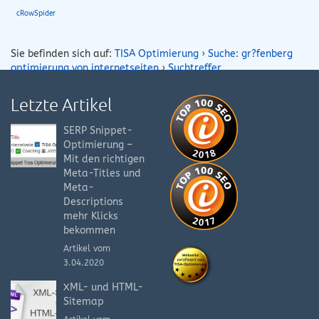
cRowSpider
Sie befinden sich auf:
TISA Optimierung
›
Suche: gr?fenberg
optimierung von internetseiten
›
Suchtreffer
Letzte Artikel
SERP Snippet-
Optimierung –
Mit den richtigen
Meta-Titles und
Meta-
Descriptions
mehr Klicks
bekommen
Artikel vom
3.04.2020
XML- und HTML-
Sitemap