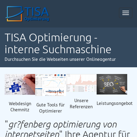
Toggl
navig
TISA Optimierung -
interne Suchmaschine
Durchsuchen Sie die Webseiten unserer Onlineagentur
Unsere
Leistungsangebot
Webdesign
Gute Tools für
Referenzen
Chemnitz
Optimierer
"
gr?fenberg optimierung von
internetseiten
" Ihre Agentur für