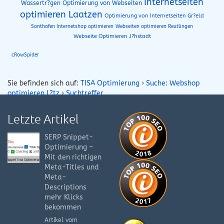
Internetseiten
Wassertr?gen Optimierung von Webseiten
optimieren Laatzen
Optimierung von Internetseiten Gr?eld
Sonthofen Internetshop optimieren
Webseiten optimieren Reutlingen
Webseite Optimieren J?hstadt
cRowSpider
Sie befinden sich auf:
TISA Optimierung
›
Suche: Webshop
optimieren L?tz
›
Suchtreffer
Letzte Artikel
SERP Snippet-
Optimierung –
Mit den richtigen
Meta-Titles und
Meta-
Descriptions
mehr Klicks
bekommen
Artikel vom