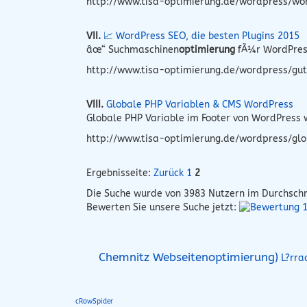
http://www.tisa-optimierung.de/wordpress/wo
VII.
📈 WordPress SEO, die besten Plugins 2015
âœ“ Suchmaschinen
optimierung
fÃ¼r WordPres
http://www.tisa-optimierung.de/wordpress/gut
VIII.
Globale PHP Variablen & CMS WordPress
Globale PHP Variable im Footer von WordPress w
http://www.tisa-optimierung.de/wordpress/glo
Ergebnisseite:
Zurück
1
2
Die Suche wurde von
3983
Nutzern im Durchschn
Bewerten Sie unsere Suche jetzt:
Chemnitz Webseitenoptimierung)
L?rra
cRowSpider