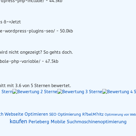
rdpress-php-include/ - 44.5kb
s â–»Jetzt
e-wordpress-plugins-seo/ - 50.0kb
ird nicht angezeigt? So gehts doch.
bale-php-variable/ - 47.5kb
itt mit
3.6
von 5 Sternen bewertet.
ch Webseite Optimieren
SEO Optimierung R?belM?ritz
Optimierung von Web
kaufen
Perleberg Mobile Suchmaschinenoptimierung