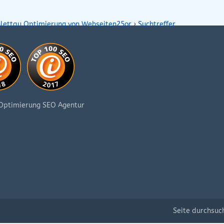
hlettau Optimierung von Webseiten25or
›
Suchtreffer
Seite durchsuc