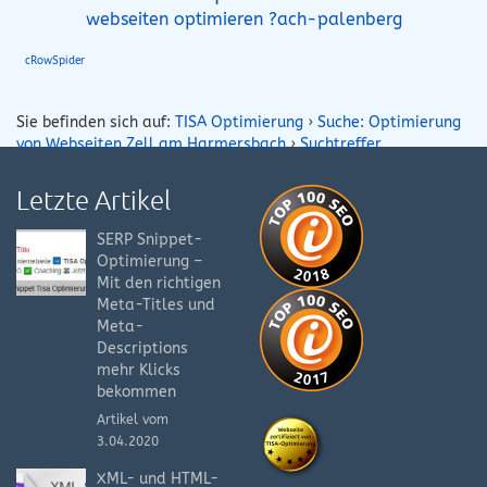
webseiten optimieren ?ach-palenberg
cRowSpider
Sie befinden sich auf:
TISA Optimierung
›
Suche: Optimierung
von Webseiten Zell am Harmersbach
›
Suchtreffer
Letzte Artikel
SERP Snippet-
Optimierung –
Mit den richtigen
Meta-Titles und
Meta-
Descriptions
mehr Klicks
bekommen
Artikel vom
3.04.2020
XML- und HTML-