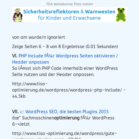
TISA Werbebanner Platz mieten!
von am wurde/n ignoriert
Zeige Seiten 6 - 8 von 8 Ergebnisse (0.01 Sekunden)
VI.
PHP Include fÃ¼r Wordpress Seiten aktivieren /
Header anpassen
So lÃ¤sst sich PHP Code innerhalb einer WordPress
Seite nutzen und der Header anpassen.
http://www.tisa-
optimierung.de/wordpress/wordpress-php-include/ -
44.5kb
VII.
📈 WordPress SEO, die besten Plugins 2015
âœ“ Suchmaschinen
optimierung
fÃ¼r WordPress
â–»Jetzt
http://www.tisa-optimierung.de/wordpress/gute-