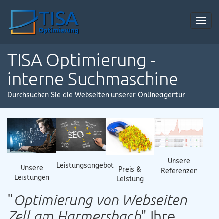
Toggl
navig
TISA Optimierung -
interne Suchmaschine
Durchsuchen Sie die Webseiten unserer Onlineagentur
Unsere
Leistungsangebot
Unsere
Preis &
Referenzen
Leistungen
Leistung
"
Optimierung von Webseiten
Zell am Harmersbach
" Ihre