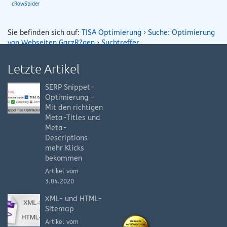
cRowSpider
Sie befinden sich auf:
TISA Optimierung
›
Suche: Optimierung
von Webseiten GarzR?gen
›
Suchtreffer
Letzte Artikel
SERP Snippet-
Optimierung –
Mit den richtigen
Meta-Titles und
Meta-
Descriptions
mehr Klicks
bekommen
Artikel vom
3.04.2020
XML- und HTML-
Sitemap
Artikel vom