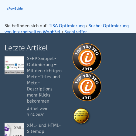
cRowSpider
Sie befinden sich auf:
TISA Optimierung
›
Suche: Optimierung
von Internetseiten Wagh?el
›
Suchtreffer
Letzte Artikel
SERP Snippet-
Optimierung –
Mit den richtigen
Meta-Titles und
Meta-
Descriptions
mehr Klicks
bekommen
Artikel vom
3.04.2020
XML- und HTML-
Sitemap