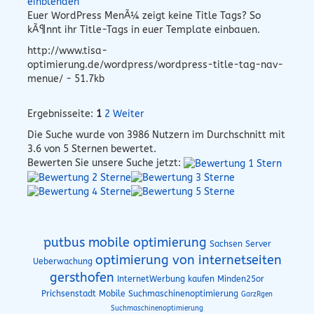
einblenden
Euer WordPress MenÃ¼ zeigt keine Title Tags? So
kÃ¶nnt ihr Title-Tags in euer Template einbauen.
http://www.tisa-
optimierung.de/wordpress/wordpress-title-tag-nav-
menue/ - 51.7kb
Ergebnisseite:
1
2
Weiter
Die Suche wurde von
3986
Nutzern im Durchschnitt mit
3.6
von 5 Sternen bewertet.
Bewerten Sie unsere Suche jetzt:
putbus mobile optimierung
Sachsen Server
optimierung von internetseiten
Ueberwachung
gersthofen
InternetWerbung kaufen Minden25or
Prichsenstadt Mobile Suchmaschinenoptimierung
GarzRgen
Suchmaschinenoptimierung