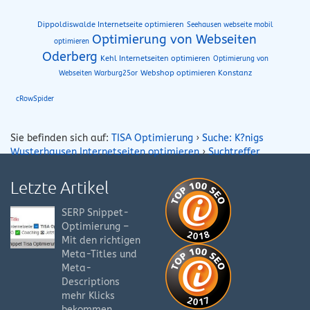
Dippoldiswalde Internetseite optimieren
Seehausen webseite mobil
Optimierung von Webseiten
optimieren
Oderberg
Kehl Internetseiten optimieren
Optimierung von
Webseiten Warburg25or
Webshop optimieren Konstanz
cRowSpider
Sie befinden sich auf:
TISA Optimierung
›
Suche: K?nigs
Wusterhausen Internetseiten optimieren
›
Suchtreffer
Letzte Artikel
SERP Snippet-
Optimierung –
Mit den richtigen
Meta-Titles und
Meta-
Descriptions
mehr Klicks
bekommen