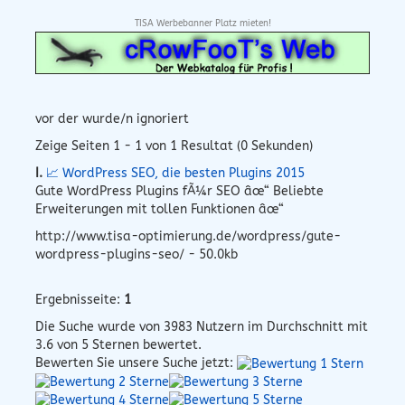
TISA Werbebanner Platz mieten!
vor der wurde/n ignoriert
Zeige Seiten 1 - 1 von 1 Resultat (0 Sekunden)
I.
📈 WordPress SEO, die besten Plugins 2015
Gute WordPress Plugins fÃ¼r SEO âœ“ Beliebte
Erweiterungen mit tollen Funktionen âœ“
http://www.tisa-optimierung.de/wordpress/gute-
wordpress-plugins-seo/ - 50.0kb
Ergebnisseite:
1
Die Suche wurde von
3983
Nutzern im Durchschnitt mit
3.6
von 5 Sternen bewertet.
Bewerten Sie unsere Suche jetzt: