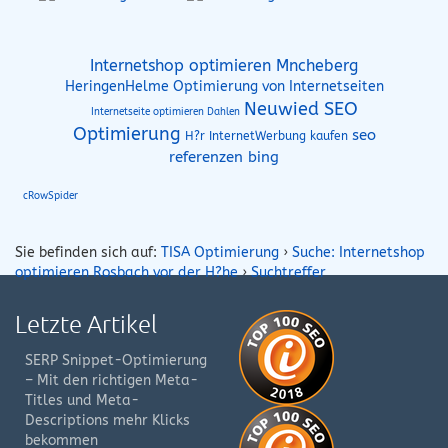
Internetshop optimieren Mncheberg
HeringenHelme Optimierung von Internetseiten
Neuwied SEO
Internetseite optimieren Dahlen
Optimierung
seo
H?r InternetWerbung kaufen
referenzen bing
cRowSpider
Sie befinden sich auf:
TISA Optimierung
›
Suche: Internetshop
optimieren Rosbach vor der H?he
›
Suchtreffer
Letzte Artikel
SERP Snippet-Optimierung
– Mit den richtigen Meta-
Titles und Meta-
Descriptions mehr Klicks
bekommen