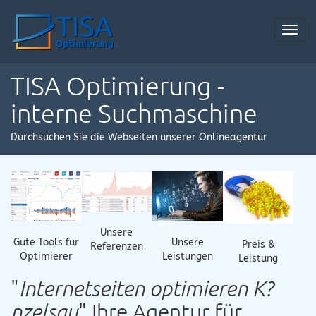
Toggl
navig
TISA Optimierung -
interne Suchmaschine
Durchsuchen Sie die Webseiten unserer Onlineagentur
Unsere
Gute Tools für
Unsere
Preis &
Referenzen
Optimierer
Leistungen
Leistung
"
Internetseiten optimieren K?
nzelsau
" Ihre Agentur für