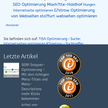
SEO Optimierung Maxh?tte-Haidhof
Hungen
G?strow Optimierung
Internetseite optimieren
von Webseiten
sta?furt webseiten optimieren
cRowSpider
Sie befinden sich auf:
TISA Optimierung
›
Suche:
Internetseiten optimieren K?nzelsau
›
Suchtreffer
Letzte Artikel
SERP Snippet-
Optimierung –
Mit den richtigen
Meta-Titles und
Meta-
Descriptions
mehr Klicks
bekommen
Artikel vom