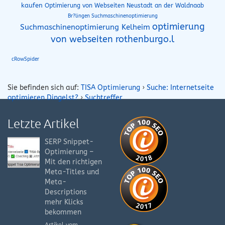
kaufen
Optimierung von Webseiten Neustadt an der Waldnaab
Br?lingen Suchmaschinenoptimierung
optimierung
Suchmaschinenoptimierung Kelheim
von webseiten rothenburgo.l
cRowSpider
Sie befinden sich auf:
TISA Optimierung
›
Suche: Internetseite
optimieren Dingelst?
›
Suchtreffer
Letzte Artikel
SERP Snippet-
Optimierung –
Mit den richtigen
Meta-Titles und
Meta-
Descriptions
mehr Klicks
bekommen