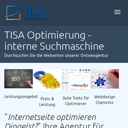
Toggl
navig
TISA Optimierung -
interne Suchmaschine
Durchsuchen Sie die Webseiten unserer Onlineagentur
Leistungsangebot
Webdesign
Gute Tools für
Preis &
Chemnitz
Optimierer
Leistung
"
Internetseite optimieren
Dingelst?
" Ihre Agentur für